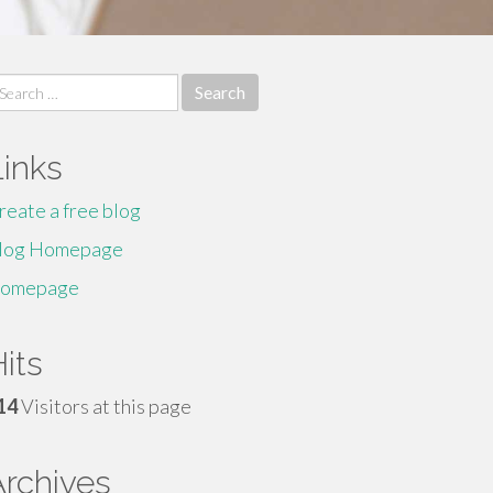
earch
r:
Links
reate a free blog
log Homepage
omepage
its
14
Visitors at this page
Archives