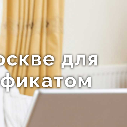
оскве для
ификатом