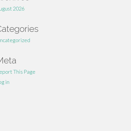
ugust 2026
Categories
ncategorized
Meta
eport This Page
og in