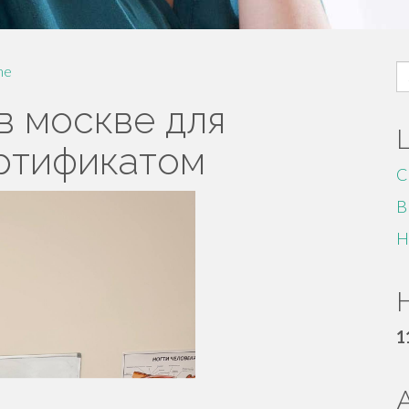
S
me
fo
в москве для
ртификатом
C
B
H
H
1