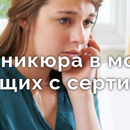
никюра в м
щих с серт