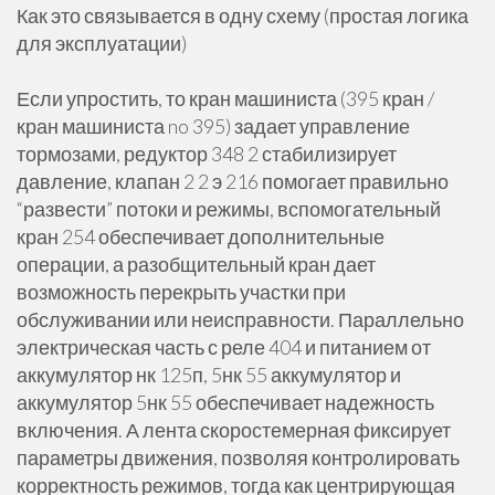
Как это связывается в одну схему (простая логика
для эксплуатации)
Если упростить, то кран машиниста (395 кран /
кран машиниста no 395) задает управление
тормозами, редуктор 348 2 стабилизирует
давление, клапан 2 2 э 216 помогает правильно
“развести” потоки и режимы, вспомогательный
кран 254 обеспечивает дополнительные
операции, а разобщительный кран дает
возможность перекрыть участки при
обслуживании или неисправности. Параллельно
электрическая часть с реле 404 и питанием от
аккумулятор нк 125п, 5нк 55 аккумулятор и
аккумулятор 5нк 55 обеспечивает надежность
включения. А лента скоростемерная фиксирует
параметры движения, позволяя контролировать
корректность режимов, тогда как центрирующая